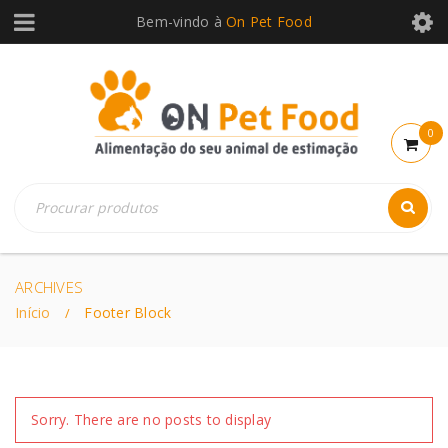
Bem-vindo à
On Pet Food
0
ARCHIVES
Início
Footer Block
/
Sorry. There are no posts to display