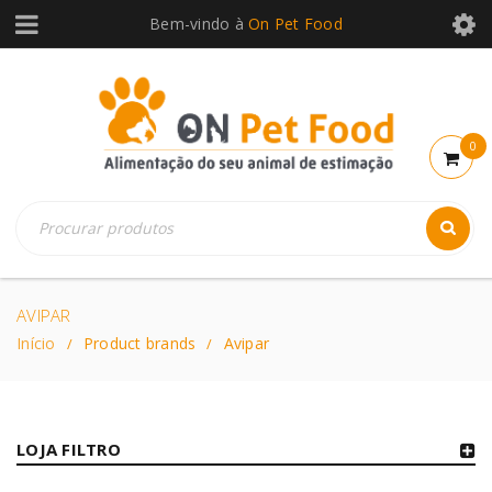
Bem-vindo à
On Pet Food
0
AVIPAR
Início
Product brands
Avipar
/
/
LOJA FILTRO