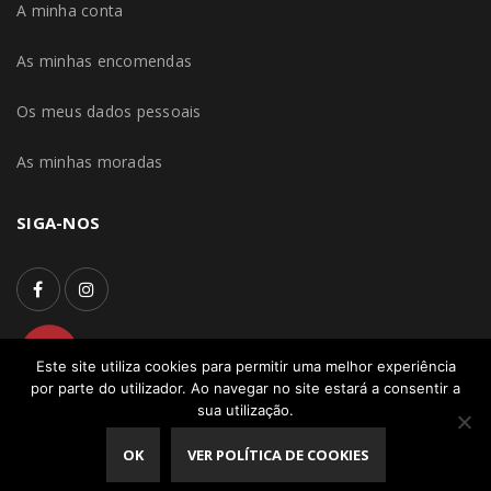
A minha conta
As minhas encomendas
Os meus dados pessoais
As minhas moradas
SIGA-NOS
Este site utiliza cookies para permitir uma melhor experiência
por parte do utilizador. Ao navegar no site estará a consentir a
sua utilização.
© 2022 On Pet Food, Unipessoal Lda | All Rights Reserved –
OK
VER POLÍTICA DE COOKIES
Direitos Reservados | Desenvolvido por:
pedroferraz.com