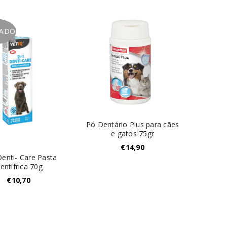
TADO
Pó Dentário Plus para cães
e gatos 75gr
€
14,90
Denti- Care Pasta
entífrica 70g
€
10,70