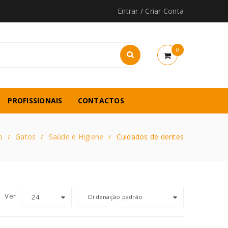
Entrar
/
Criar Conta
0
PROFISSIONAIS
CONTACTOS
o
Gatos
Saúde e Higiene
Cuidados de dentes
/
/
/
Ver
24
Ordenação padrão