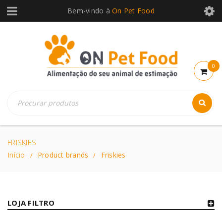
Bem-vindo à
On Pet Food
0
FRISKIES
Início
Product brands
Friskies
/
/
LOJA FILTRO