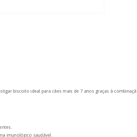
INICIAR SESSÃO
Nome de utilizador ou email
*
igar biscoito ideal para cães mais de 7 anos graças à combinação
Senha
*
entes.
Manter sessão
INICIAR SESSÃO
ema imunológico saudável.