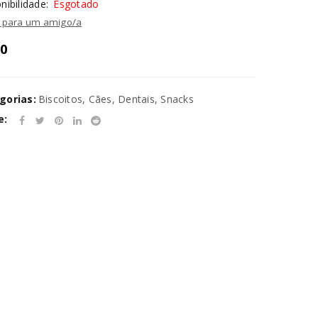
nibilidade:
Esgotado
l para um amigo/a
50
gorias:
Biscoitos
,
Cães
,
Dentais
,
Snacks
e: