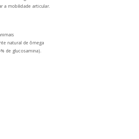
 a mobilidade articular.
PERDEU A SUA SENHA?
animais
onte natural de ômega
05% de glucosamina).