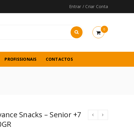
Entrar
/
Criar Conta
0
PROFISSIONAIS
CONTACTOS
ance Snacks – Senior +7
0GR