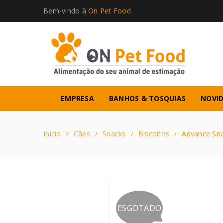
Bem-vindo à
On Pet Food
EMPRESA
BANHOS & TOSQUIAS
NOVI
Início
Cães
Snacks
Biscoitos
Advance Sna
/
/
/
/
ESGOTADO