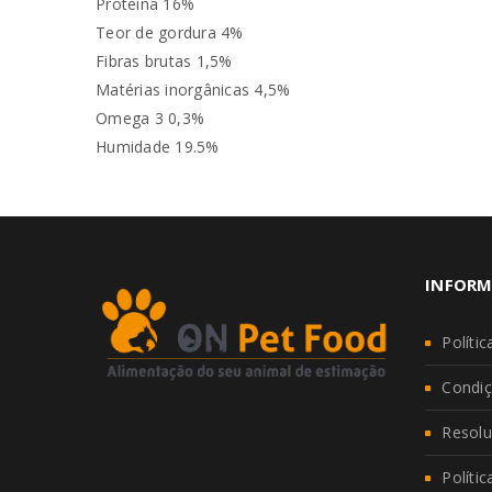
Proteína 16%
Teor de gordura 4%
Fibras brutas 1,5%
Matérias inorgânicas 4,5%
Omega 3 0,3%
Humidade 19.5%
INFORM
Políti
Condiç
Resolu
Políti