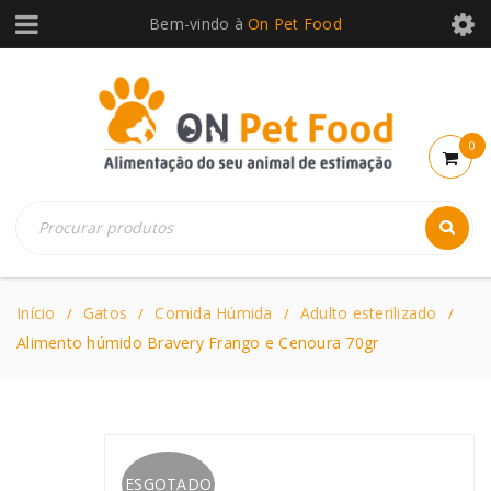
Bem-vindo à
On Pet Food
0
Início
Gatos
Comida Húmida
Adulto esterilizado
/
/
/
/
Alimento húmido Bravery Frango e Cenoura 70gr
ESGOTADO