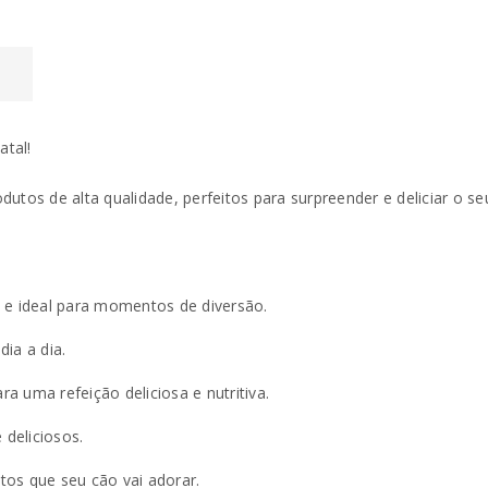
INICIAR SESSÃO
L
Nome de utilizador ou email
*
tal!
Senha
*
dutos de alta qualidade, perfeitos para surpreender e deliciar o s
 e ideal para momentos de diversão.
Manter sessão
INICIAR SESSÃO
dia a dia.
PERDEU A SUA SENHA?
a uma refeição deliciosa e nutritiva.
e deliciosos.
tos que seu cão vai adorar.