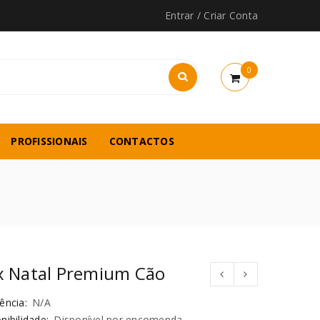
Entrar
/
Criar Conta
0
PROFISSIONAIS
CONTACTOS
x Natal Premium Cão
ência:
N/A
nibilidade:
Disponível por encomenda