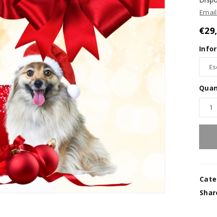
Emai
€
29
Info
Quan
Cate
Shar