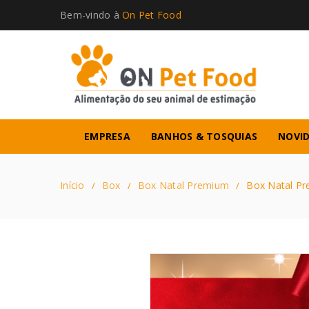
Bem-vindo à
On Pet Food
EMPRESA
BANHOS & TOSQUIAS
NOVI
Início
Box
Box Natal Premium
Box Natal P
/
/
/