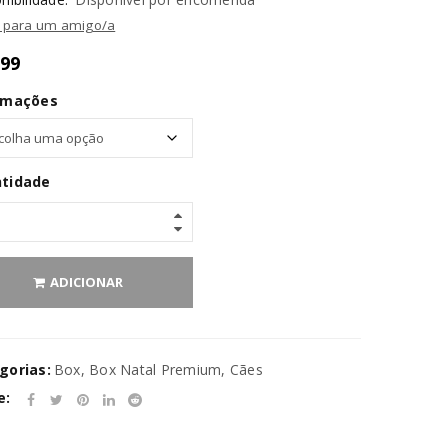
l para um amigo/a
,99
rmações
tidade
ADICIONAR
gorias:
Box
,
Box Natal Premium
,
Cães
e: