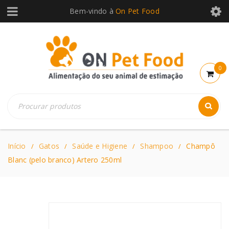
Bem-vindo à
On Pet Food
0
Início
Gatos
Saúde e Higiene
Shampoo
Champô
/
/
/
/
Blanc (pelo branco) Artero 250ml