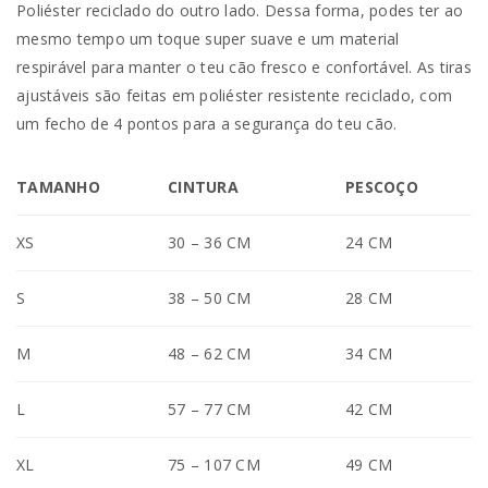
Poliéster reciclado do outro lado. Dessa forma, podes ter ao
mesmo tempo um toque super suave e um material
respirável para manter o teu cão fresco e confortável. As tiras
ajustáveis são feitas em poliéster resistente reciclado, com
um fecho de 4 pontos para a segurança do teu cão.
TAMANHO
CINTURA
PESCOÇO
XS
30 – 36 CM
24 CM
S
38 – 50 CM
28 CM
M
48 – 62 CM
34 CM
L
57 – 77 CM
42 CM
XL
75 – 107 CM
49 CM