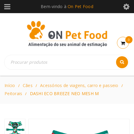
Bem-vindo à
On Pet Food
0
Início
Cães
Acessórios de viagens, carro e passeio
/
/
/
Peitorais
DASHI ECO BREEZE NEO MESH M
/