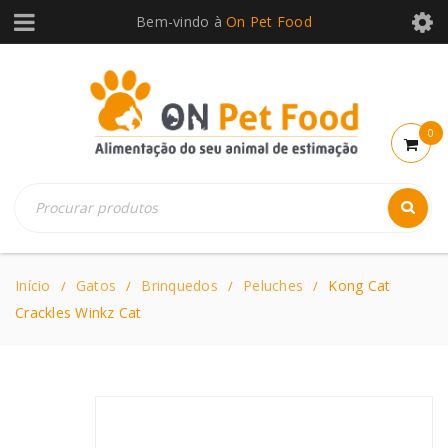
Bem-vindo à
On Pet Food
0
Início
Gatos
Brinquedos
Peluches
Kong Cat
/
/
/
/
Crackles Winkz Cat