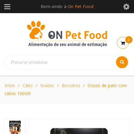
Bem-vindo à
On Pet Food
0
Início
Cães
Snacks
Biscoitos
Ossos de pato com
/
/
/
/
cálcio 100GR