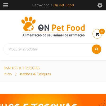
Bem-vindo à
On Pet Food
0
BANHOS & TOSQUIAS
Início
Banhos & Tosquias
/